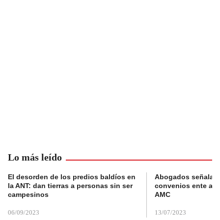
Lo más leído
El desorden de los predios baldíos en
Abogados señalan 
la ANT: dan tierras a personas sin ser
convenios ente alc
campesinos
AMC
06/09/2023
13/07/2023