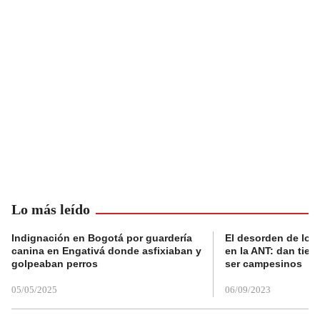
Lo más leído
Indignación en Bogotá por guardería
El desorden de los
canina en Engativá donde asfixiaban y
en la ANT: dan tier
golpeaban perros
ser campesinos
05/05/2025
06/09/2023