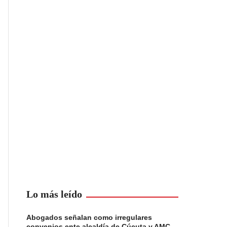
Lo más leído
Abogados señalan como irregulares
convenios ente alcaldía de Cúcuta y AMC