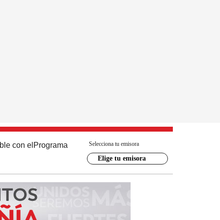
Selecciona tu emisora
ble con el
Programa
Elige tu emisora