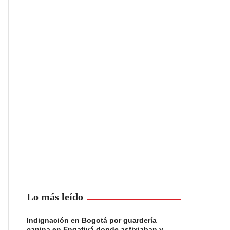
Lo más leído
Indignación en Bogotá por guardería
canina en Engativá donde asfixiaban y