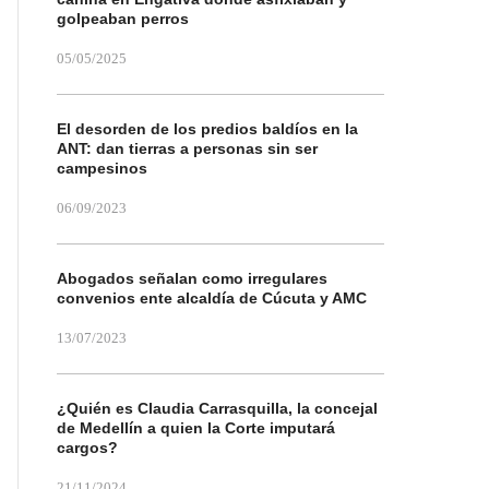
golpeaban perros
05/05/2025
El desorden de los predios baldíos en la
ANT: dan tierras a personas sin ser
campesinos
06/09/2023
Abogados señalan como irregulares
convenios ente alcaldía de Cúcuta y AMC
13/07/2023
¿Quién es Claudia Carrasquilla, la concejal
de Medellín a quien la Corte imputará
cargos?
21/11/2024