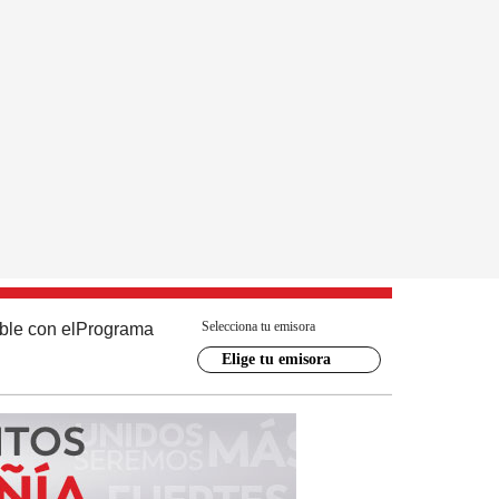
Selecciona tu emisora
ble con el
Programa
Elige tu emisora