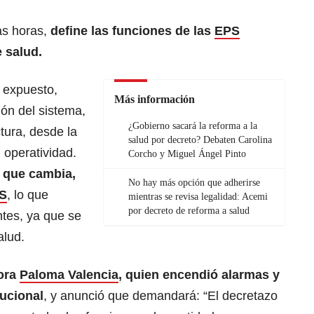
mas horas,
define las funciones de las
EPS
 salud.
 expuesto,
Más información
ión del sistema,
¿Gobierno sacará la reforma a la
tura, desde la
salud por decreto? Debaten Carolina
u operatividad.
Corcho y Miguel Ángel Pinto
 que cambia,
No hay más opción que adherirse
S
, lo que
mientras se revisa legalidad: Acemi
por decreto de reforma a salud
ntes, ya que se
alud.
ora
Paloma Valencia
, quien encendió alarmas y
tucional
, y anunció que demandará: “El decretazo