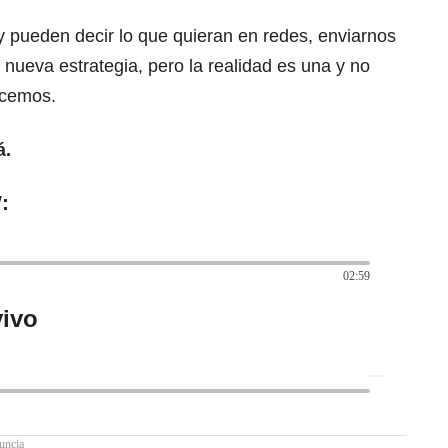
y pueden decir lo que quieran en redes, enviarnos
 nueva estrategia, pero la realidad es una y no
ecemos.
á.
:
02:59
ivo
uncia