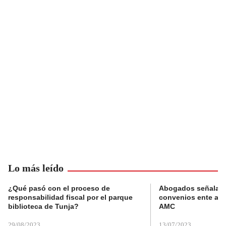
Lo más leído
¿Qué pasó con el proceso de
Abogados señalan 
responsabilidad fiscal por el parque
convenios ente alc
biblioteca de Tunja?
AMC
29/08/2023
13/07/2023