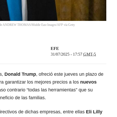
oto de ANDREW THOMAS/Middle East Images/AFP vía Getty
EFE
31/07/2025 - 17:57
GMT-5
s,
Donald Trump
, ofreció este jueves un plazo de
a garantizar los mejores precios a los
nuevos
aso contrario “todas las herramientas” que su
eficio de las familias.
irectivos de dichas empresas, entre ellas
Eli Lilly