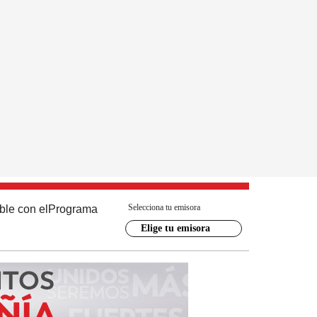
Selecciona tu emisora
ble con el
Programa
Elige tu emisora