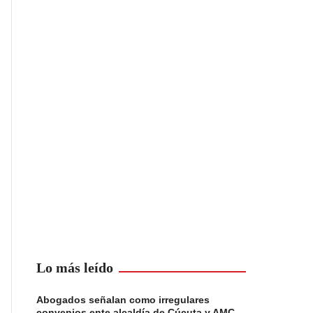
Lo más leído
Abogados señalan como irregulares
convenios ente alcaldía de Cúcuta y AMC