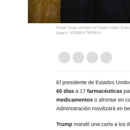
Donald Trump, presidente de Estados Unidos. (F
Images)
/
ANDREW THOMAS
El presidente de Estados Unido
60 días
a 17
farmacéuticas
par
medicamentos
o afrontar en c
Administración movilizará en ben
Trump
mandó una carta a los d