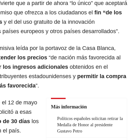
dvierte que a partir de ahora “lo único” que aceptará
omiso que ofrezca a los ciudadanos el
fin “de los
s
y el del uso gratuito de la innovación
 países europeos y otros países desarrollados”.
misiva leída por la portavoz de la Casa Blanca,
tender los precios
“de nación más favorecida al
 los ingresos adicionales
obtenidos en el
ntribuyentes estadounidenses y
permitir la compra
más favorecida
”.
e el 12 de mayo
Más información
licitó a esas
Políticos españoles solicitan retirar la
o de 30 días
los
Medalla de Honor al presidente
 el país.
Gustavo Petro