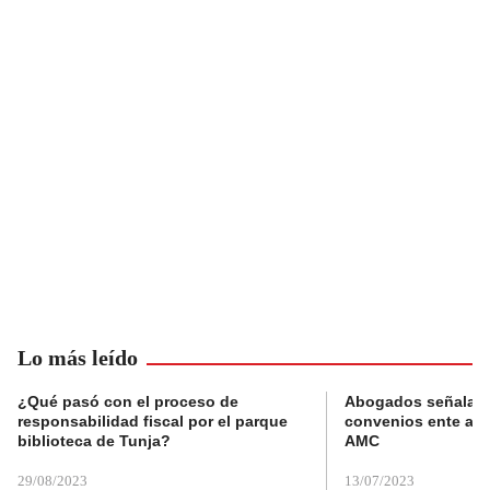
Lo más leído
¿Qué pasó con el proceso de
Abogados señalan 
responsabilidad fiscal por el parque
convenios ente alc
biblioteca de Tunja?
AMC
29/08/2023
13/07/2023