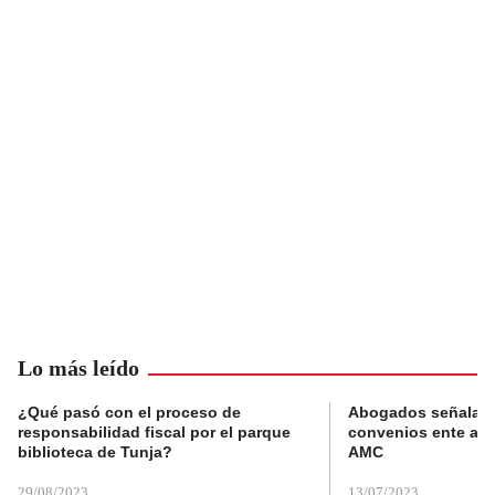
Lo más leído
¿Qué pasó con el proceso de
Abogados señalan 
responsabilidad fiscal por el parque
convenios ente alc
biblioteca de Tunja?
AMC
29/08/2023
13/07/2023