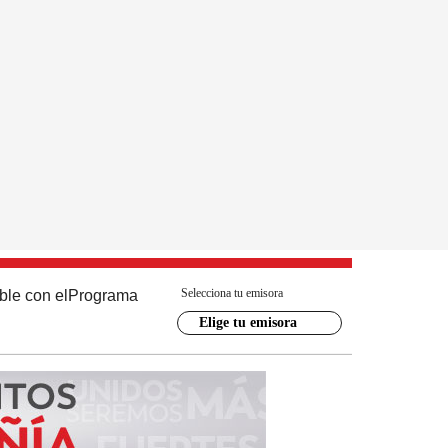
Selecciona tu emisora
ble con el
Programa
Elige tu emisora