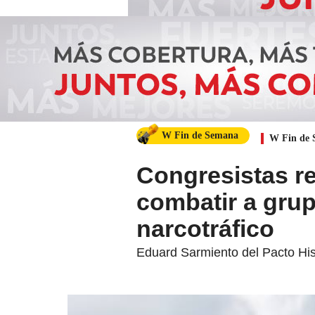
W Fin de Semana
W Fin de
Congresistas r
combatir a gru
narcotráfico
Eduard Sarmiento del Pacto His