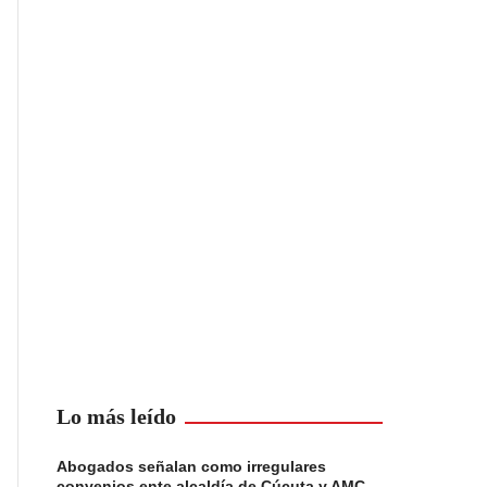
Lo más leído
Abogados señalan como irregulares
convenios ente alcaldía de Cúcuta y AMC