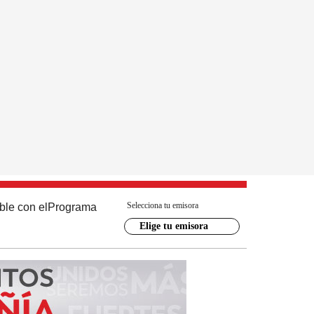
Selecciona tu emisora
ble con el
Programa
Elige tu emisora