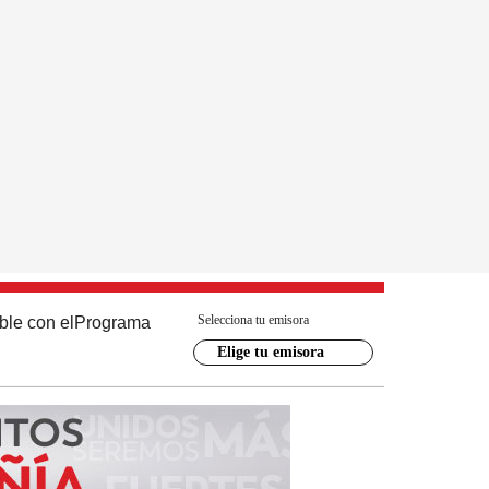
Selecciona tu emisora
ble con el
Programa
Elige tu emisora