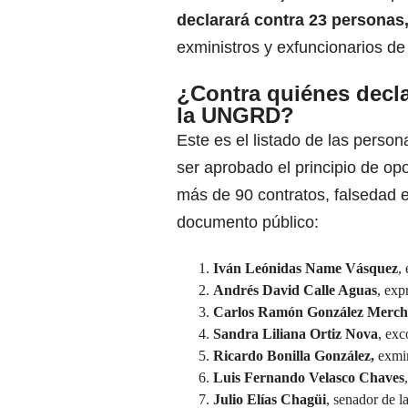
declarará contra 23 personas
exministros y exfuncionarios de
¿Contra quiénes decla
la UNGRD?
Este es el listado de las perso
ser aprobado el principio de opo
más de 90 contratos, falsedad 
documento público:
Iván Leónidas Name Vásquez
,
Andrés David Calle Aguas
, exp
Carlos Ramón González Merc
Sandra Liliana Ortiz Nova
, exc
Ricardo Bonilla González,
exmin
Luis Fernando Velasco Chaves
Julio Elías Chagüi
, senador de l