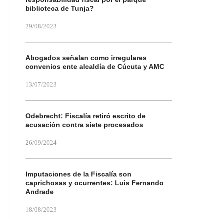
biblioteca de Tunja?
29/08/2023
Abogados señalan como irregulares
convenios ente alcaldía de Cúcuta y AMC
13/07/2023
Odebrecht: Fiscalía retiró escrito de
acusación contra siete procesados
26/09/2024
Imputaciones de la Fiscalía son
caprichosas y ocurrentes: Luis Fernando
Andrade
18/08/2023