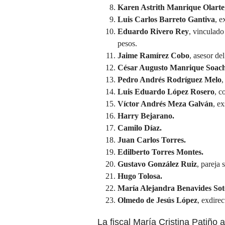
Karen Astrith Manrique Olarte
Luis Carlos Barreto Gantiva
, 
Eduardo Rivero Rey
, vinculado
pesos.
Jaime Ramírez Cobo
, asesor de
César Augusto Manrique Soac
Pedro Andrés Rodríguez Melo
,
Luis Eduardo López Rosero
, c
Víctor Andrés Meza Galván
, e
Harry Bejarano.
Camilo Díaz.
Juan Carlos Torres.
Edilberto Torres Montes.
Gustavo González Ruiz
, pareja
Hugo Tolosa.
María Alejandra Benavides Sot
Olmedo de Jesús López
, exd
La fiscal
María Cristina Patiño
a