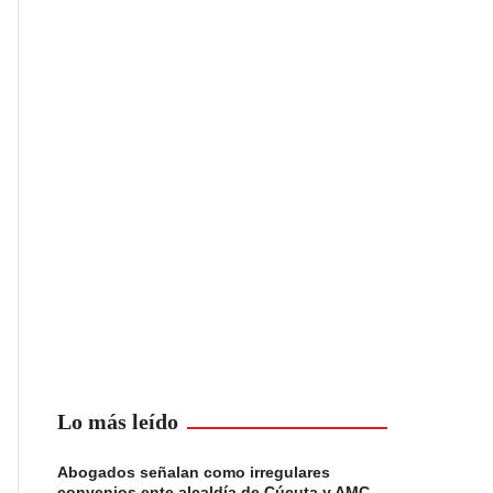
Lo más leído
Abogados señalan como irregulares
convenios ente alcaldía de Cúcuta y AMC