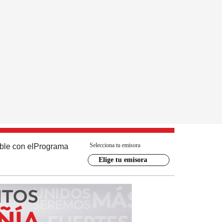
Selecciona tu emisora
ble con el
Programa
Elige tu emisora