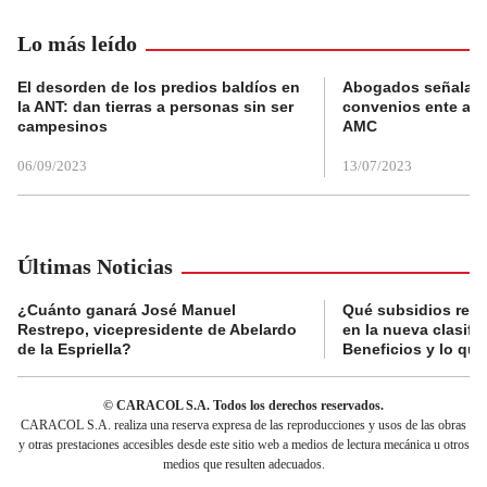
Lo más leído
El desorden de los predios baldíos en
Abogados señalan 
la ANT: dan tierras a personas sin ser
convenios ente alc
campesinos
AMC
06/09/2023
13/07/2023
Últimas Noticias
¿Cuánto ganará José Manuel
Qué subsidios reci
Restrepo, vicepresidente de Abelardo
en la nueva clasifi
de la Espriella?
Beneficios y lo qu
© CARACOL S.A. Todos los derechos reservados.
CARACOL S.A. realiza una reserva expresa de las reproducciones y usos de las obras
y otras prestaciones accesibles desde este sitio web a medios de lectura mecánica u otros
medios que resulten adecuados.