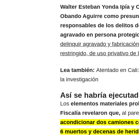
Walter Esteban Yonda Ipía y 
Obando Aguirre como presun
responsables de los delitos 
agravado en persona protegi
delinquir agravado y fabricació
restringido, de uso privativo d
Lea también:
Atentado en Cali:
la investigación
Así se habría ejecutad
Los
elementos materiales proba
Fiscalía revelaron que,
al pare
acondicionar dos camiones co
6 muertos y decenas de herid