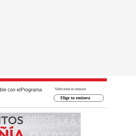
Selecciona tu emisora
ble con el
Programa
Elige tu emisora