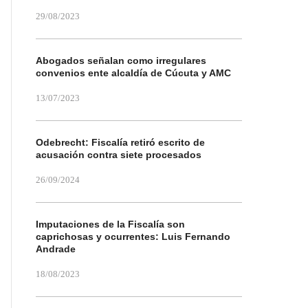
29/08/2023
Abogados señalan como irregulares
convenios ente alcaldía de Cúcuta y AMC
13/07/2023
Odebrecht: Fiscalía retiró escrito de
acusación contra siete procesados
26/09/2024
Imputaciones de la Fiscalía son
caprichosas y ocurrentes: Luis Fernando
Andrade
18/08/2023