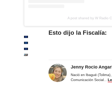
A post shared by W Radio 
Esto dijo la Fiscalía:
Jenny Rocio Angar
Nació en Ibagué (Tolima),
Comunicación Social
...
Le