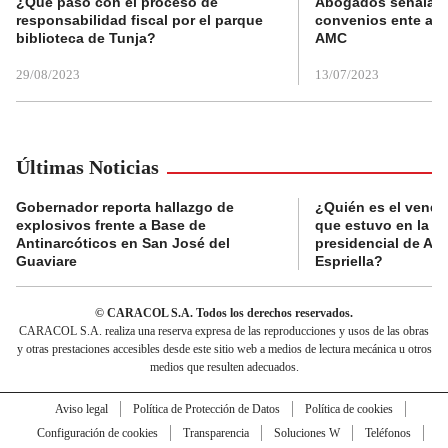
¿Qué pasó con el proceso de
Abogados señalan 
responsabilidad fiscal por el parque
convenios ente alc
biblioteca de Tunja?
AMC
29/08/2023
13/07/2023
Últimas Noticias
Gobernador reporta hallazgo de
¿Quién es el vende
explosivos frente a Base de
que estuvo en la p
Antinarcóticos en San José del
presidencial de Abe
Guaviare
Espriella?
© CARACOL S.A. Todos los derechos reservados.
CARACOL S.A. realiza una reserva expresa de las reproducciones y usos de las obras
y otras prestaciones accesibles desde este sitio web a medios de lectura mecánica u otros
medios que resulten adecuados.
Aviso legal
Política de Protección de Datos
Política de cookies
Configuración de cookies
Transparencia
Soluciones W
Teléfonos