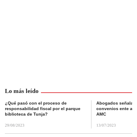
Lo más leído
¿Qué pasó con el proceso de
Abogados señalan 
responsabilidad fiscal por el parque
convenios ente alc
biblioteca de Tunja?
AMC
29/08/2023
13/07/2023