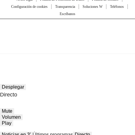
Configuración de cookies
Transparencia
Soluciones W
Teléfonos
Escríbanos
Desplegar
Directo
Mute
Volumen
Play
Noticias en 3′
Últimos programas
Directo