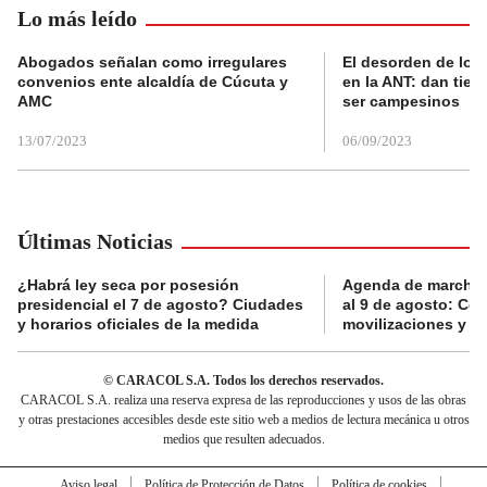
Lo más leído
Abogados señalan como irregulares
El desorden de los
convenios ente alcaldía de Cúcuta y
en la ANT: dan tier
AMC
ser campesinos
13/07/2023
06/09/2023
Últimas Noticias
¿Habrá ley seca por posesión
Agenda de marchas
presidencial el 7 de agosto? Ciudades
al 9 de agosto: Co
y horarios oficiales de la medida
movilizaciones y a
© CARACOL S.A. Todos los derechos reservados.
CARACOL S.A. realiza una reserva expresa de las reproducciones y usos de las obras
y otras prestaciones accesibles desde este sitio web a medios de lectura mecánica u otros
medios que resulten adecuados.
Aviso legal
Política de Protección de Datos
Política de cookies