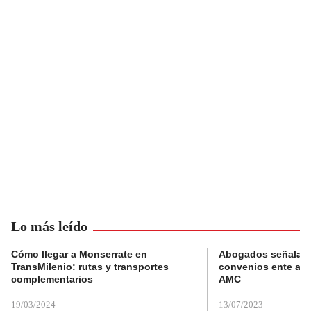
Lo más leído
Cómo llegar a Monserrate en
Abogados señalan 
TransMilenio: rutas y transportes
convenios ente alc
complementarios
AMC
19/03/2024
13/07/2023