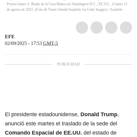
Prensa James S. Brady de la Casa Blanca en Washington D.C., EE.UU., el lunes 11
de agosto de 2025. (Foto de Yasin Ozturk/Anadolu vía Getty Images)
/
Anadolu
EFE
02/09/2025 - 17:53
GMT-5
El presidente estadounidense,
Donald Trump
,
anunció este martes el traslado de la sede del
Comando Espacial de EE.UU.
del estado de