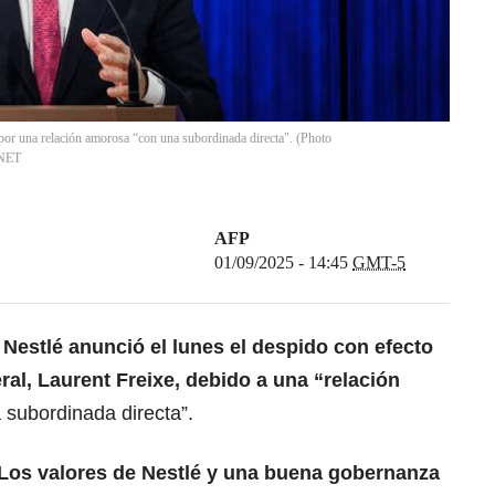
, por una relación amorosa “con una subordinada directa". (Photo
NET
AFP
01/09/2025 - 14:45
GMT-5
s
Nestlé
anunció el lunes el despido con efecto
ral, Laurent Freixe, debido a una “relación
subordinada directa”.
 Los valores de Nestlé y una buena gobernanza