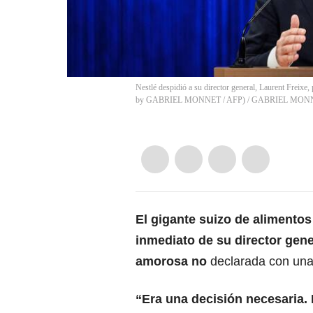
Nestlé despidió a su director general, Laurent Freixe
by GABRIEL MONNET / AFP)
/
GABRIEL MON
El gigante suizo de alimento
inmediato de su director gene
amorosa no
declarada con una 
“Era una decisión necesaria.