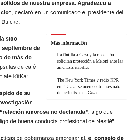
 sólidos de nuestra empresa. Agradezco a
icio”
, declaró en un comunicado el presidente del
 Bulcke.
ía sido
Más información
n septiembre de
La flotilla a Gaza y la oposición
io de más de
solicitan protección a Meloni ante las
ápsulas de café
amenazas israelíes
late KitKat.
The New York Times y radio NPR
en EE.UU. se unen contra asesinato
spido de su
de periodistas en Gaza
investigación
 “relación amorosa no declarada”
, algo que
ódigo de buena conducta profesional de Nestlé”.
cticas de gobernanza empresarial,
el consejo de