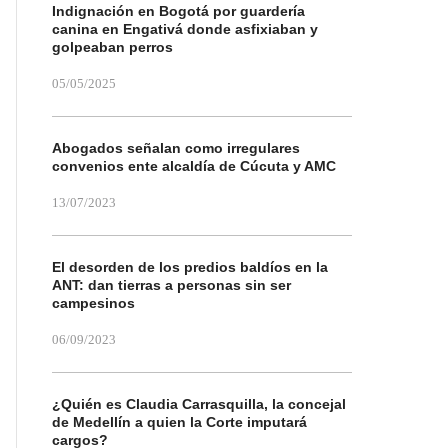
Indignación en Bogotá por guardería
canina en Engativá donde asfixiaban y
golpeaban perros
05/05/2025
Abogados señalan como irregulares
convenios ente alcaldía de Cúcuta y AMC
13/07/2023
El desorden de los predios baldíos en la
ANT: dan tierras a personas sin ser
campesinos
06/09/2023
¿Quién es Claudia Carrasquilla, la concejal
de Medellín a quien la Corte imputará
cargos?