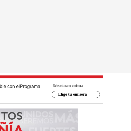
Selecciona tu emisora
ble con el
Programa
Elige tu emisora