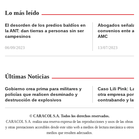
Lo más leído
El desorden de los predios baldíos en
Abogados señalan 
la ANT: dan tierras a personas sin ser
convenios ente alc
campesinos
AMC
06/09/2023
13/07/2023
Últimas Noticias
Gobierno crea prima para militares y
Caso Lili Pink: La F
policías que realicen desminado y
otra empresa por p
destrucción de explosivos
contrabando y lava
© CARACOL S.A. Todos los derechos reservados.
CARACOL S.A. realiza una reserva expresa de las reproducciones y usos de las obras
y otras prestaciones accesibles desde este sitio web a medios de lectura mecánica u otros
medios que resulten adecuados.