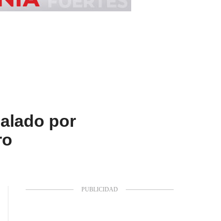
ñalado por
ro