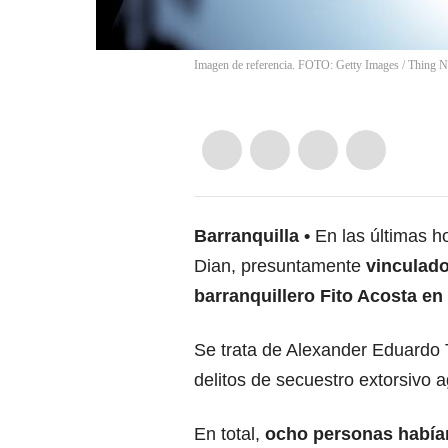
Imagen de referencia. FOTO: Getty Images
/
Thing N
Barranquilla
En las últimas h
Dian, presuntamente
vinculado
barranquillero Fito Acosta en
Se trata de Alexander Eduardo T
delitos de secuestro extorsivo 
En total,
ocho personas habían