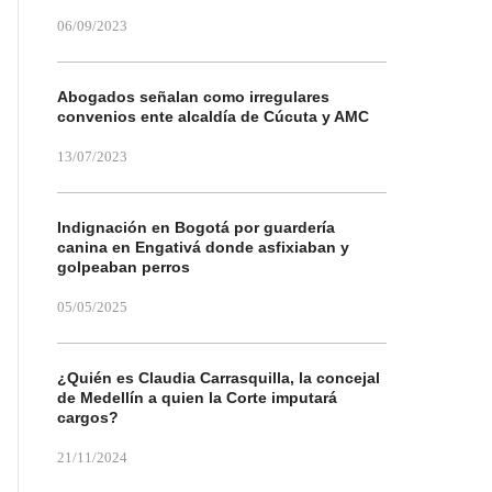
06/09/2023
Abogados señalan como irregulares
convenios ente alcaldía de Cúcuta y AMC
13/07/2023
Indignación en Bogotá por guardería
canina en Engativá donde asfixiaban y
golpeaban perros
05/05/2025
¿Quién es Claudia Carrasquilla, la concejal
de Medellín a quien la Corte imputará
cargos?
21/11/2024