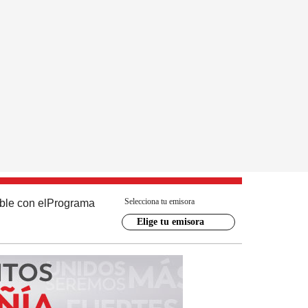
Selecciona tu emisora
ble con el
Programa
Elige tu emisora