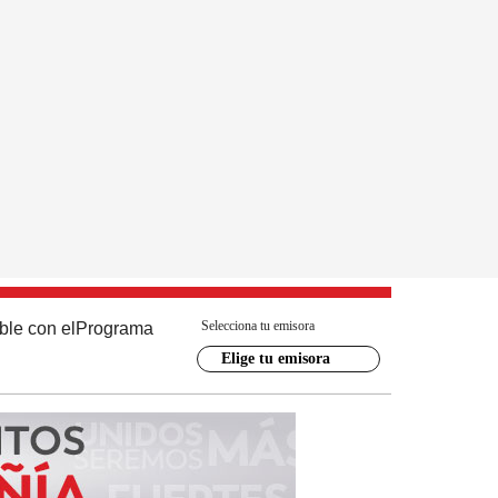
Selecciona tu emisora
ble con el
Programa
Elige tu emisora