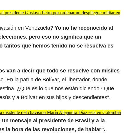
l presidente Gustavo Petro por ordenar un despliegue militar en
invasión en Venezuela?
Yo no he reconocido al
elecciones
,
pero eso no significa que un
mo tantos que hemos tenido no se resuelva es
os van a decir que todo se resuelve con misiles
. En la patria de Bolívar, el libertador, donde
estina. ¿Qué es lo que nos están diciendo? Que
esús y a Bolívar en sus hijos y descendientes”.
a disidente del chavismo María Alejandra Díaz está en Colombia
ó un mensaje al presidente de Brasil y a la
s la hora de las revoluciones, de hablar”.