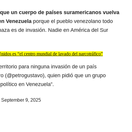
 que un cuerpo de países suramericanos vuelva
 en Venezuela
porque el pueblo venezolano todo
naza es de invasión. Nadie en América del Sur
nidos es “el centro mundial de lavado del narcotráfico”
erritorio para ninguna invasión de un país
o (
@petrogustavo
), quien pidió que un grupo
 político en Venezuela”.
)
September 9, 2025