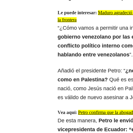
Le puede interesar:
Maduro agradeció a
la frontera
“¿Cómo vamos a permitir una 
gobierno venezolano por las 
conflicto político interno co
hablando entre venezolanos
”.
Añadió el presidente Petro: “
¿n
como en Palestina?
Qué es eso
nació, como Jesús nació en Pal
es válido de nuevo asesinar a J
Vea aquí:
Petro confirma que la abogad
De esta manera,
Petro le envi
vicepresidenta de Ecuador: “e