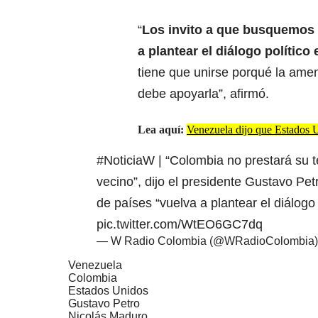
“
Los invito a que busquemos
a plantear el
diálogo político
tiene que unirse porqué la ame
debe apoyarla”, afirmó.
Lea aquí:
Venezuela dijo que Estados U
#NoticiaW
| “Colombia no prestará su t
vecino”, dijo el presidente Gustavo Petr
de países “vuelva a plantear el diálogo
pic.twitter.com/WtEO6GC7dq
— W Radio Colombia (@WRadioColombia
Venezuela
Colombia
Estados Unidos
Gustavo Petro
Nicolás Maduro