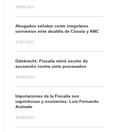
29/08/2023
Abogados señalan como irregulares
convenios ente alcaldía de Cúcuta y AMC
13/07/2023
Odebrecht: Fiscalía retiró escrito de
acusación contra siete procesados
26/09/2024
Imputaciones de la Fiscalía son
caprichosas y ocurrentes: Luis Fernando
Andrade
18/08/2023