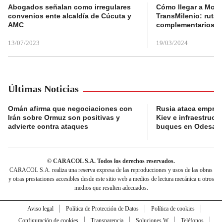
Abogados señalan como irregulares
Cómo llegar a Mons
convenios ente alcaldía de Cúcuta y
TransMilenio: rutas
AMC
complementarios
13/07/2023
19/03/2024
Últimas Noticias
Omán afirma que negociaciones con
Rusia ataca empres
Irán sobre Ormuz son positivas y
Kiev e infraestructu
advierte contra ataques
buques en Odesa
© CARACOL S.A. Todos los derechos reservados.
CARACOL S.A. realiza una reserva expresa de las reproducciones y usos de las obras
y otras prestaciones accesibles desde este sitio web a medios de lectura mecánica u otros
medios que resulten adecuados.
Aviso legal
Política de Protección de Datos
Política de cookies
Configuración de cookies
Transparencia
Soluciones W
Teléfonos