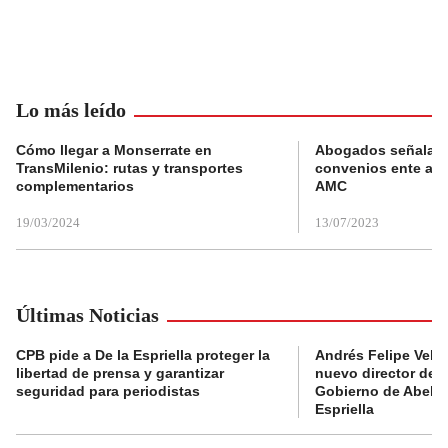
Lo más leído
Cómo llegar a Monserrate en
Abogados señalan 
TransMilenio: rutas y transportes
convenios ente alc
complementarios
AMC
19/03/2024
13/07/2023
Últimas Noticias
CPB pide a De la Espriella proteger la
Andrés Felipe Velás
libertad de prensa y garantizar
nuevo director de l
seguridad para periodistas
Gobierno de Abela
Espriella