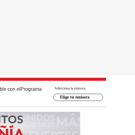
Selecciona tu emisora
ble con el
Programa
Elige tu emisora