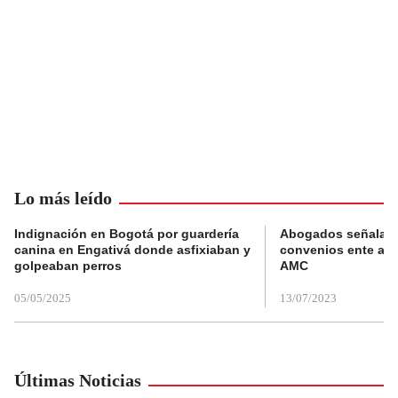
Lo más leído
Indignación en Bogotá por guardería
Abogados señalan 
canina en Engativá donde asfixiaban y
convenios ente alc
golpeaban perros
AMC
05/05/2025
13/07/2023
Últimas Noticias