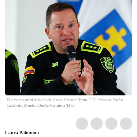
El director general de la Policía, Carlos Fernando Triana. EFE / Mauricio Dueñas
Castañeda
/
Mauricio Dueñas Castañeda
(
EFE
)
Laura Palomino