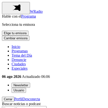
WRadio
Hable con el
Programa
Selecciona tu emisora
Elige tu emisora
Cambiar emisora
Inicio
Programas
Tema del Día
Denuncie
Ciudades
Especiales
06 ago 2026
Actualizado
06:06
Newsletter
Usuario
Perfil
Desconecta
Cerrar
Buscar noticias o podcast