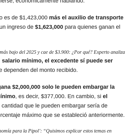
nerse, económicamente hablando.
o es
de $1,423,000
más el auxilio de transporte
 un ingreso de
$1,623,000
para quienes ganan el
 más bajo del 2025 y cae de $3.900: ¿Por qué? Experto analiza
 salario mínimo, el excedente sí puede ser
e dependen del monto recibido.
 gana $2,000,000 solo le pueden
embargar la
mínimo
,
es decir, $377,000. En cambio, si
el
la cantidad que le pueden embargar sería de
orcentaje máximo que se estableció anteriormente.
omía para la Pipol’: “Quisimos explicar estos temas en