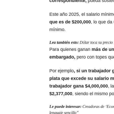
correspondiente,
pueda soste
Este año 2025,
el salario mínim
que es de $200,000
,
lo que da
mínimo.
Lea también esto:
Dólar toca su precio
Para quienes ganan
más de un
embargado
,
pero con topes qu
Por ejemplo
, si un trabajador
plata que excede su salario 
trabajador gana $4,000,000
, 
$2,377,000
, siendo el mismo p
Le puede interesar:
Creadoras de ‘Econ
lenguaje sencillo”