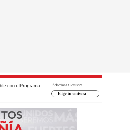
Selecciona tu emisora
ble con el
Programa
Elige tu emisora