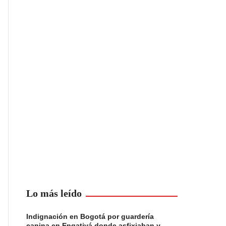
Lo más leído
Indignación en Bogotá por guardería
canina en Engativá donde asfixiaban y