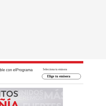
Selecciona tu emisora
ble con el
Programa
Elige tu emisora