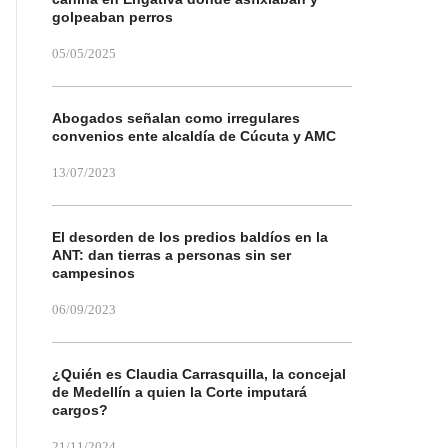
golpeaban perros
05/05/2025
Abogados señalan como irregulares
convenios ente alcaldía de Cúcuta y AMC
13/07/2023
El desorden de los predios baldíos en la
ANT: dan tierras a personas sin ser
campesinos
06/09/2023
¿Quién es Claudia Carrasquilla, la concejal
de Medellín a quien la Corte imputará
cargos?
21/11/2024