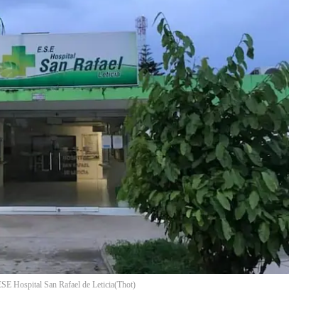
SE Hospital San Rafael de Leticia
(
Thot
)