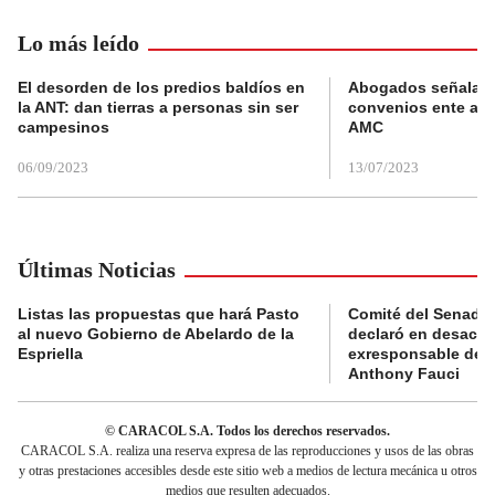
Lo más leído
El desorden de los predios baldíos en
Abogados señalan 
la ANT: dan tierras a personas sin ser
convenios ente alc
campesinos
AMC
06/09/2023
13/07/2023
Últimas Noticias
Listas las propuestas que hará Pasto
Comité del Senado 
al nuevo Gobierno de Abelardo de la
declaró en desacat
Espriella
exresponsable de l
Anthony Fauci
© CARACOL S.A. Todos los derechos reservados.
CARACOL S.A. realiza una reserva expresa de las reproducciones y usos de las obras
y otras prestaciones accesibles desde este sitio web a medios de lectura mecánica u otros
medios que resulten adecuados.