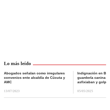
Lo más leído
Abogados señalan como irregulares
Indignación en Bog
convenios ente alcaldía de Cúcuta y
guardería canina e
AMC
asfixiaban y golpe
13/07/2023
05/05/2025