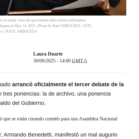
s as senate votes the government labor reform referendum
n Bogota on May 14, 2025. (Photo by Raul ARBOLEDA / AFP)
es)
/
RAUL ARBOLEDA
Laura Duarte
30/09/2025 - 14:00
GMT-5
enado
arrancó oficialmente el tercer debate de la
 tres ponencias: la de archivo, una ponencia
spaldo del Gobierno.
rmó que se están creando comités para una Asamblea Nacional
ior, Armando Benedetti, manifestó un mal augurio