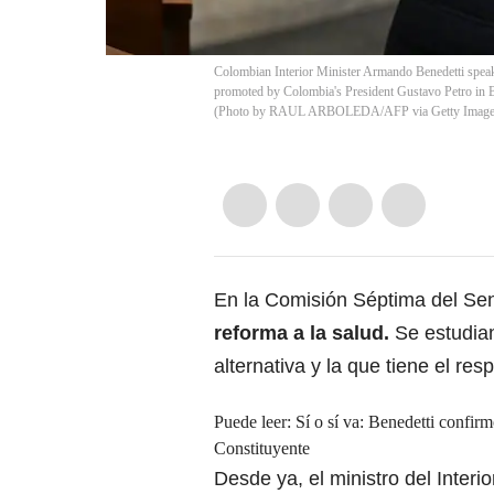
Colombian Interior Minister Armando Benedetti speak
promoted by Colombia's President Gustavo Petro i
(Photo by RAUL ARBOLEDA/AFP via Getty Imag
En la Comisión Séptima del S
reforma a la salud.
Se estudian
alternativa y la que tiene el re
Puede leer:
Sí o sí va: Benedetti confi
Constituyente
Desde ya, el ministro del Inter