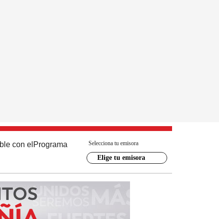
Selecciona tu emisora
ble con el
Programa
Elige tu emisora