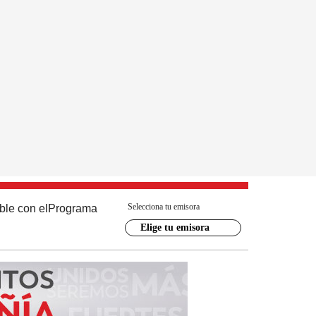
Selecciona tu emisora
ble con el
Programa
Elige tu emisora