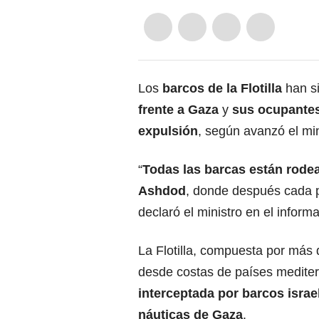
Los
barcos de la Flotilla
han s
frente a Gaza
y
sus ocupantes 
expulsión
, según avanzó el min
“
Todas las barcas están rodea
Ashdod
, donde después cada p
declaró el ministro en el informa
La Flotilla, compuesta por más
desde costas de países medite
interceptada por barcos israe
náuticas de Gaza
.