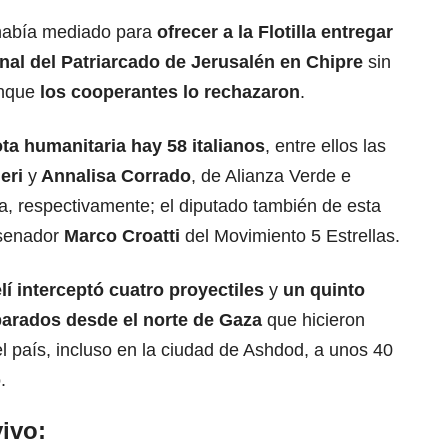
 había mediado para
ofrecer a la Flotilla entregar
onal del Patriarcado de Jerusalén en Chipre
sin
unque
los cooperantes lo rechazaron
.
lota humanitaria hay 58 italianos
, entre ellos las
eri
y
Annalisa Corrado
, de Alianza Verde e
a, respectivamente; el diputado también de esta
 senador
Marco Croatti
del Movimiento 5 Estrellas.
elí interceptó cuatro proyectiles
y
un quinto
parados desde el norte de Gaza
que hicieron
el país, incluso en la ciudad de Ashdod, a unos 40
.
ivo: