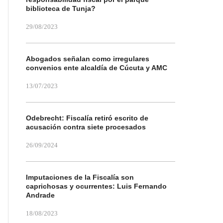
biblioteca de Tunja?
29/08/2023
Abogados señalan como irregulares
convenios ente alcaldía de Cúcuta y AMC
13/07/2023
Odebrecht: Fiscalía retiró escrito de
acusación contra siete procesados
26/09/2024
Imputaciones de la Fiscalía son
caprichosas y ocurrentes: Luis Fernando
Andrade
18/08/2023