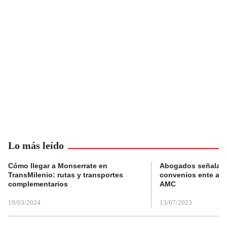
Lo más leído
Cómo llegar a Monserrate en
Abogados señalan 
TransMilenio: rutas y transportes
convenios ente alc
complementarios
AMC
19/03/2024
13/07/2023