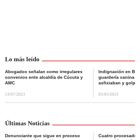
Lo más leído
Abogados señalan como irregulares
Indignación en Bog
convenios ente alcaldía de Cúcuta y
guardería canina e
AMC
asfixiaban y golpe
13/07/2023
05/05/2025
Últimas Noticias
Denunciante que sigue en proceso
Cuatro procesados