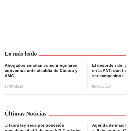
Lo más leído
Abogados señalan como irregulares
El desorden de los
convenios ente alcaldía de Cúcuta y
en la ANT: dan tier
AMC
ser campesinos
13/07/2023
06/09/2023
Últimas Noticias
¿Habrá ley seca por posesión
Agenda de marchas
presidencial el 7 de agosto? Ciudades
al 9 de agosto: Co