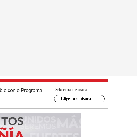
Selecciona tu emisora
ble con el
Programa
Elige tu emisora