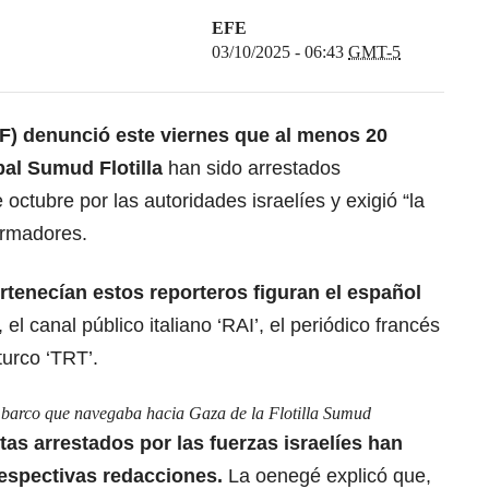
EFE
03/10/2025 - 06:43
GMT-5
F) denunció este viernes que al menos 20
bal Sumud Flotilla
han sido arrestados
de octubre
por las autoridades israelíes y exigió “la
formadores.
rtenecían estos reporteros figuran el español
, el canal público italiano ‘RAI’, el periódico francés
turco ‘TRT’.
mo barco que navegaba hacia Gaza de la Flotilla Sumud
tas arrestados por las fuerzas israelíes
han
respectivas redacciones.
La oenegé explicó que,