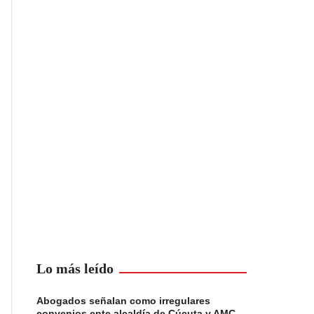
Lo más leído
Abogados señalan como irregulares
convenios ente alcaldía de Cúcuta y AMC