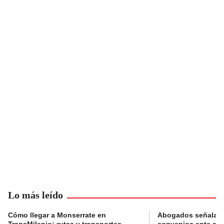
Lo más leído
Cómo llegar a Monserrate en
Abogados señalan 
TransMilenio: rutas y transportes
convenios ente alc