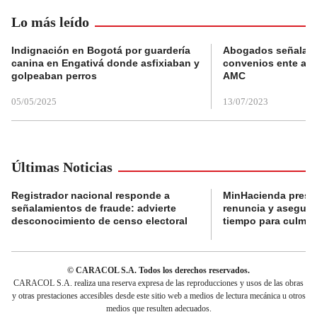
Lo más leído
Indignación en Bogotá por guardería
Abogados señalan 
canina en Engativá donde asfixiaban y
convenios ente alc
golpeaban perros
AMC
05/05/2025
13/07/2023
Últimas Noticias
Registrador nacional responde a
MinHacienda presen
señalamientos de fraude: advierte
renuncia y aseguró
desconocimiento de censo electoral
tiempo para culmina
© CARACOL S.A. Todos los derechos reservados.
CARACOL S.A. realiza una reserva expresa de las reproducciones y usos de las obras
y otras prestaciones accesibles desde este sitio web a medios de lectura mecánica u otros
medios que resulten adecuados.