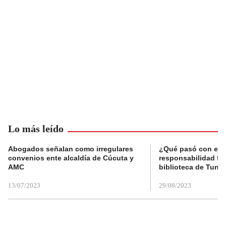
Lo más leído
Abogados señalan como irregulares
¿Qué pasó con el 
convenios ente alcaldía de Cúcuta y
responsabilidad fis
AMC
biblioteca de Tunja
13/07/2023
29/08/2023