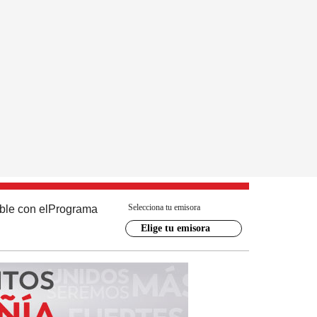
Selecciona tu emisora
ble con el
Programa
Elige tu emisora