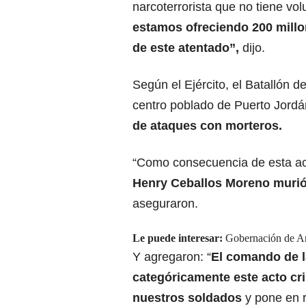
narcoterrorista que no tiene vo
estamos ofreciendo 200 mill
de este atentado”,
dijo.
Según el Ejército, el Batallón d
centro poblado de Puerto Jordán
de ataques con morteros.
“Como consecuencia de esta ac
Henry Ceballos Moreno muri
aseguraron.
Le puede interesar:
Gobernación de Ara
Y agregaron: “
El comando de l
categóricamente este acto cri
nuestros soldados
y pone en ri