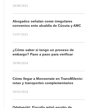
29/08/2023
Abogados señalan como irregulares
convenios ente alcaldía de Cúcuta y AMC
13/07/2023
¿Cómo saber si tengo un proceso de
embargo? Paso a paso para verificar
19/09/2024
Cómo llegar a Monserrate en TransMilenio:
rutas y transportes complementarios
19/03/2024
Odebrecht: Fiscalía retiró escrito de