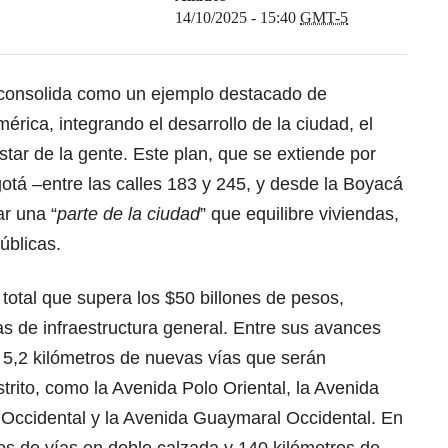
14/10/2025 - 15:40
GMT-5
consolida como un ejemplo destacado de
érica, integrando el desarrollo de la ciudad, el
star de la gente. Este plan, que se extiende por
otá –entre las calles 183 y 245, y desde la Boyacá
ar una “
parte de la ciudad
” que equilibre viviendas,
úblicas.
 total que supera los $50 billones de pesos,
as de infraestructura general. Entre sus avances
5,2 kilómetros de nuevas vías que serán
rito, como la Avenida Polo Oriental, la Avenida
 Occidental y la Avenida Guaymaral Occidental. En
ros de vías en doble calzada y 140 kilómetros de