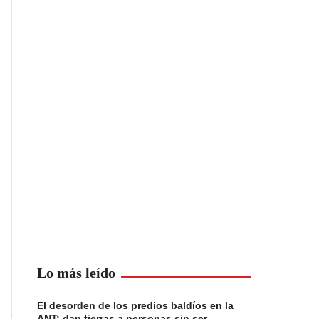
Lo más leído
El desorden de los predios baldíos en la
ANT: dan tierras a personas sin ser