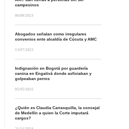
campesinos
06/09/2023
Abogados señalan como irregulares
convenios ente alcaldía de Cúcuta y AMC
13/07/2023
Indignación en Bogotá por guardería
canina en Engativá donde asfixiaban y
golpeaban perros
05/05/2025
¿Quién es Claudia Carrasquilla, la concejal
de Medellín a quien la Corte imputará
cargos?
21/11/2024