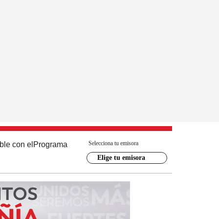
Selecciona tu emisora
ble con el
Programa
Elige tu emisora