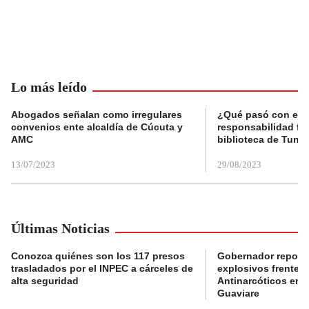
Lo más leído
Abogados señalan como irregulares
¿Qué pasó con el 
convenios ente alcaldía de Cúcuta y
responsabilidad fis
AMC
biblioteca de Tunja
13/07/2023
29/08/2023
Últimas Noticias
Conozca quiénes son los 117 presos
Gobernador reporta
trasladados por el INPEC a cárceles de
explosivos frente 
alta seguridad
Antinarcóticos en 
Guaviare