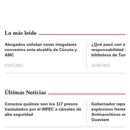
Lo más leído
Abogados señalan como irregulares
¿Qué pasó con el 
convenios ente alcaldía de Cúcuta y
responsabilidad fis
AMC
biblioteca de Tunja
13/07/2023
29/08/2023
Últimas Noticias
Conozca quiénes son los 117 presos
Gobernador reporta
trasladados por el INPEC a cárceles de
explosivos frente 
alta seguridad
Antinarcóticos en 
Guaviare