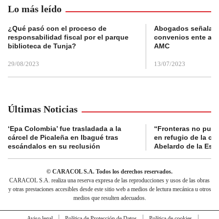
Lo más leído
¿Qué pasó con el proceso de
Abogados señalan 
responsabilidad fiscal por el parque
convenios ente alc
biblioteca de Tunja?
AMC
29/08/2023
13/07/2023
Últimas Noticias
‘Epa Colombia’ fue trasladada a la
“Fronteras no pued
cárcel de Picaleña en Ibagué tras
en refugio de la co
escándalos en su reclusión
Abelardo de la Espr
© CARACOL S.A. Todos los derechos reservados.
CARACOL S.A. realiza una reserva expresa de las reproducciones y usos de las obras
y otras prestaciones accesibles desde este sitio web a medios de lectura mecánica u otros
medios que resulten adecuados.
Aviso legal
Política de Protección de Datos
Política de cookies