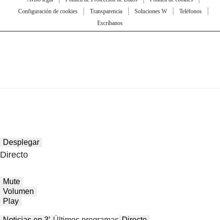
Configuración de cookies
Transparencia
Soluciones W
Teléfonos
Escríbanos
Desplegar
Directo
Mute
Volumen
Play
Noticias en 3′
Últimos programas
Directo