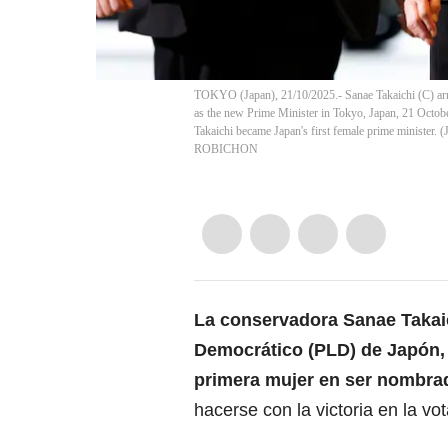
TOKYO (Japan), 21/10/2025.- Sanae Takaichi (C) arrive
as the new Prime Minister in Tokyo, Japan, 21 Octobe
Takaichi became Japan's first female prime mini
ROBICHON
La conservadora Sanae Takaic
Democrático (PLD) de Japón, s
primera mujer en ser nombrad
hacerse con la victoria en la vo