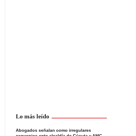
Lo más leído
Abogados señalan como irregulares
convenios ente alcaldía de Cúcuta y AMC