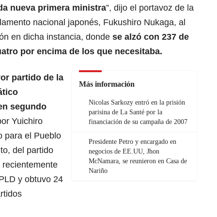
da nueva primera ministra
”, dijo el portavoz de la
rlamento nacional japonés, Fukushiro Nukaga, al
ción en dicha instancia, donde
se alzó con 237 de
uatro por encima de los que necesitaba.
or partido de la
Más información
ático
Nicolas Sarkozy entró en la prisión
 en segundo
parisina de La Santé por la
por Yuichiro
financiación de su campaña de 2007
o para el Pueblo
Presidente Petro y encargado en
o, del partido
negocios de EE.UU, Jhon
McNamara, se reunieron en Casa de
 recientemente
Nariño
l PLD y obtuvo 24
rtidos