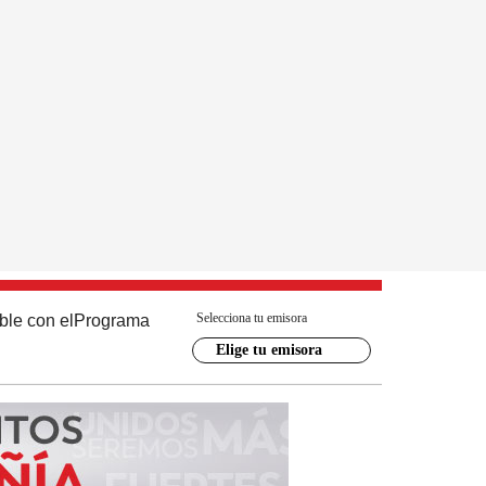
Selecciona tu emisora
ble con el
Programa
Elige tu emisora