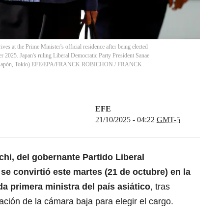
s at the Prime Minister's official residence after being elected
r 2025. Japan's ruling Liberal Democratic Party President Sanae
ster. (Japón, Tokio) EFE/EPA/FRANCK ROBICHON
/
FRANCK
EFE
21/10/2025 - 04:22
GMT-5
hi, del gobernante Partido Liberal
e convirtió este martes (21 de octubre) en la
a primera ministra del
país asiático
, tras
tación de la cámara baja para elegir el cargo.