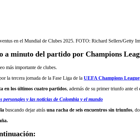
uventus en el Mundial de Clubes 2025. FOTO: Richard Sellers/Getty I
to a minuto del partido por Champions Lea
neo más importante de clubes.
por la tercera jornada de la Fase Liga de la
UEFA Champions League
ta en los últimos cuatro partidos
, además de su primer triunfo ante e
s personajes y las noticias de Colombia y el mundo
ola
buscando dejar atrás
una racha de seis encuentros sin triunfos
, d
aña.
ntinuación: