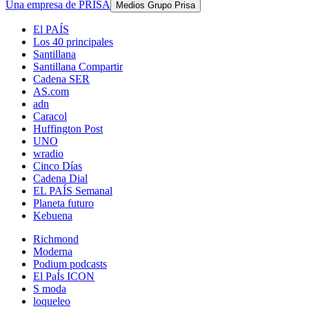
Una empresa de PRISA
Medios Grupo Prisa
El PAÍS
Los 40 principales
Santillana
Santillana Compartir
Cadena SER
AS.com
adn
Caracol
Huffington Post
UNO
wradio
Cinco Días
Cadena Dial
EL PAÍS Semanal
Planeta futuro
Kebuena
Richmond
Moderna
Podium podcasts
El PaÍs ICON
S moda
loqueleo