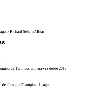
mages
/
Richard Sellers/Allstar
gue
.
l equipo de Turín por primera vez desde 2013.
os de ellos por Champions League.