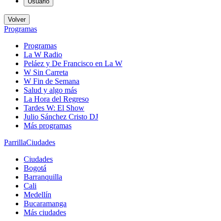
Usuario
Volver
Programas
Programas
La W Radio
Peláez y De Francisco en La W
W Sin Carreta
W Fin de Semana
Salud y algo más
La Hora del Regreso
Tardes W: El Show
Julio Sánchez Cristo DJ
Más programas
Parrilla
Ciudades
Ciudades
Bogotá
Barranquilla
Cali
Medellín
Bucaramanga
Más ciudades