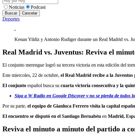
Noticias
Podcast
Buscar
Cancelar
Deportes
Kenan Yildiz y Antonio Rudiger durante un Real Madrid vs. J
Real Madrid vs. Juventus: Reviva el minu
El conjunto merengue logró su tercera victoria en esta edición del tor
Este miercoles, 22 de octubre,
el Real Madrid recibe a la Juventus
El conjunto
español busca su
cuarta victoria consecutiva y la quin
Siga a W Radio en Google Discover y no se pierda de todos lo
Por su parte,
el equipo de Gianluca Ferrero visita la capital españ
El encuentro se disputó en el
Santiago Bernabéu
en
Madrid, Esp
Reviva el minuto a minuto del partido a co