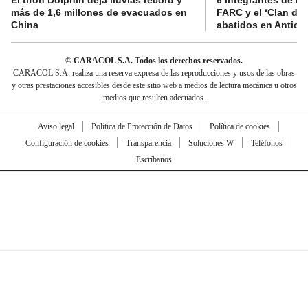
El tifón Dolphin deja lluvias récord y
6 integrantes de di
más de 1,6 millones de evacuados en
FARC y el ‘Clan del
China
abatidos en Antioq
© CARACOL S.A. Todos los derechos reservados.
CARACOL S.A. realiza una reserva expresa de las reproducciones y usos de las obras
y otras prestaciones accesibles desde este sitio web a medios de lectura mecánica u otros
medios que resulten adecuados.
Aviso legal
Política de Protección de Datos
Política de cookies
Configuración de cookies
Transparencia
Soluciones W
Teléfonos
Escríbanos