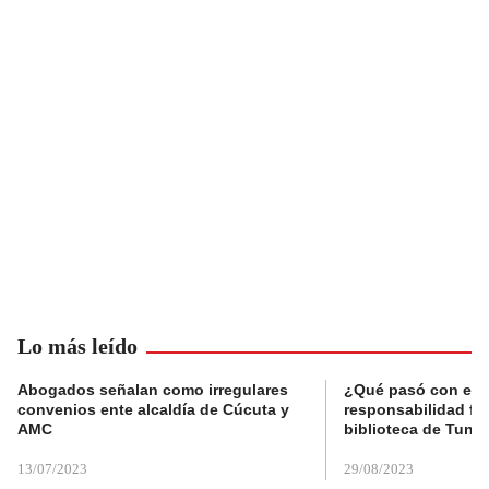
Lo más leído
Abogados señalan como irregulares
¿Qué pasó con el 
convenios ente alcaldía de Cúcuta y
responsabilidad fis
AMC
biblioteca de Tunja
13/07/2023
29/08/2023